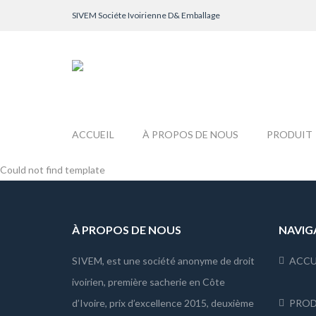
SIVEM
Sociéte Ivoirienne D& Emballage
ACCUEIL
À PROPOS DE NOUS
PRODUIT
Could not find template
À PROPOS DE NOUS
NAVIG
SIVEM, est une société anonyme de droit
ACCU
ivoirien, première sacherie en Côte
d’Ivoire, prix d’excellence 2015, deuxième
PROD