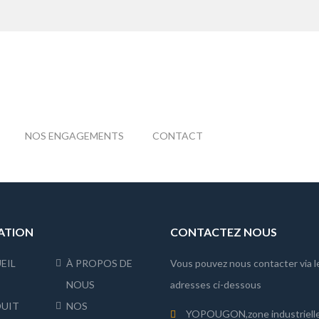
NOS ENGAGEMENTS
CONTACT
ATION
CONTACTEZ NOUS
EIL
À PROPOS DE
Vous pouvez nous contacter via l
NOUS
adresses ci-dessous
UIT
NOS
YOPOUGON,zone industriell