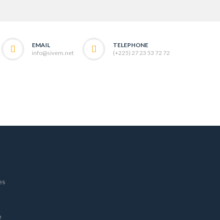
EMAIL
TELEPHONE
info@sivem.net
(+225) 27 23 53 72 72
es
e